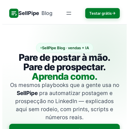
Pular
para
SellPipe
Blog
Testar grátis
o
conteúdo
SellPipe Blog · vendas + IA
Pare de postar à mão.
Pare de prospectar.
Aprenda como.
Os mesmos playbooks que a gente usa no
SellPipe
pra automatizar postagem e
prospecção no LinkedIn — explicados
aqui sem rodeio, com prints, scripts e
números reais.