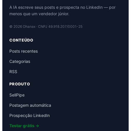
A IA escreve seus posts e prospecta no LinkedIn — por
menos que um vendedor júnior.
©
2026
Ohanax · CNPJ 49.918.207/0001-25
CONTEÚDO
Posts recentes
Categorias
RSS
PRODUTO
SellPipe
Postagem automática
Prospecção LinkedIn
Testar grátis →