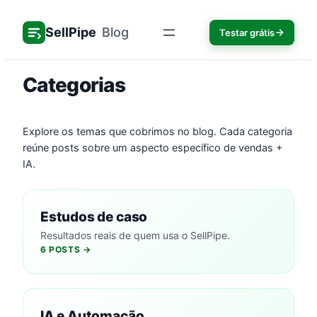
Pular
para
SellPipe
Blog
Testar grátis
o
conteúdo
Categorias
Explore os temas que cobrimos no blog. Cada categoria
reúne posts sobre um aspecto específico de vendas +
IA.
Estudos de caso
Resultados reais de quem usa o SellPipe.
6 POSTS →
IA e Automação