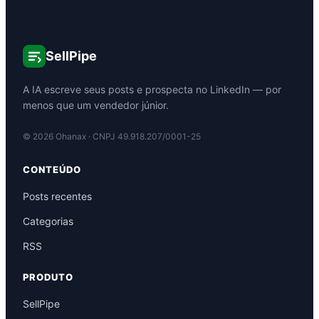
SellPipe
A IA escreve seus posts e prospecta no LinkedIn — por
menos que um vendedor júnior.
©
2026
Ohanax · CNPJ 49.918.207/0001-25
CONTEÚDO
Posts recentes
Categorias
RSS
PRODUTO
SellPipe