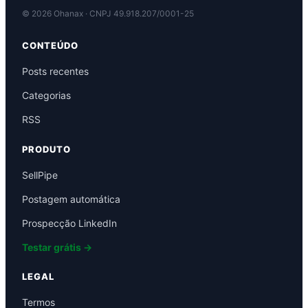
©
2026
Ohanax · CNPJ 49.918.207/0001-25
CONTEÚDO
Posts recentes
Categorias
RSS
PRODUTO
SellPipe
Postagem automática
Prospecção LinkedIn
Testar grátis →
LEGAL
Termos