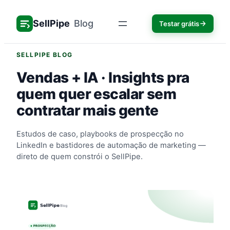
Pular
para
SellPipe
Blog
Testar grátis
o
conteúdo
SELLPIPE BLOG
Vendas + IA · Insights pra
quem quer escalar sem
contratar mais gente
Estudos de caso, playbooks de prospecção no
LinkedIn e bastidores de automação de marketing —
direto de quem constrói o SellPipe.