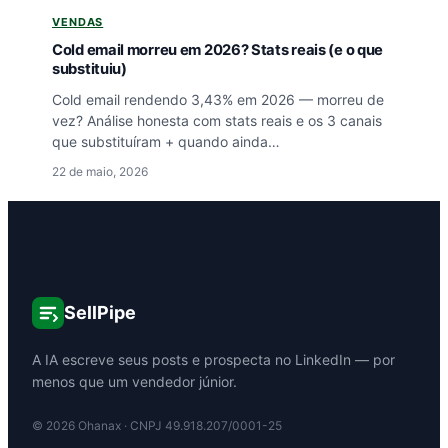
VENDAS
Cold email morreu em 2026? Stats reais (e o que
substituiu)
Cold email rendendo 3,43% em 2026 — morreu de
vez? Análise honesta com stats reais e os 3 canais
que substituíram + quando ainda…
22 de maio, 2026
SellPipe
A IA escreve seus posts e prospecta no LinkedIn — por
menos que um vendedor júnior.
©
2026
Ohanax · CNPJ 49.918.207/0001-25