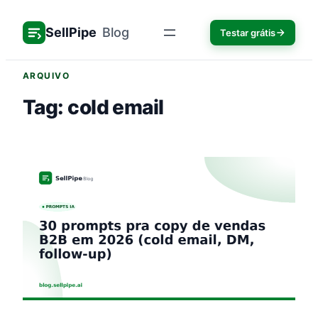
Pular
para
SellPipe
Blog
Testar grátis
o
conteúdo
ARQUIVO
Tag:
cold email