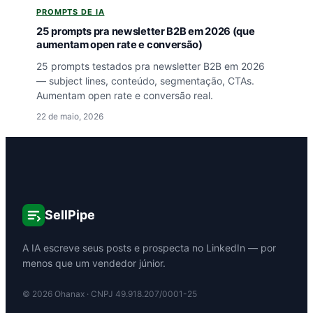
PROMPTS DE IA
25 prompts pra newsletter B2B em 2026 (que
aumentam open rate e conversão)
25 prompts testados pra newsletter B2B em 2026
— subject lines, conteúdo, segmentação, CTAs.
Aumentam open rate e conversão real.
22 de maio, 2026
SellPipe
A IA escreve seus posts e prospecta no LinkedIn — por
menos que um vendedor júnior.
©
2026
Ohanax · CNPJ 49.918.207/0001-25