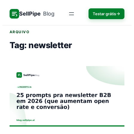
Pular
para
SellPipe
Blog
Testar grátis
o
conteúdo
ARQUIVO
Tag:
newsletter