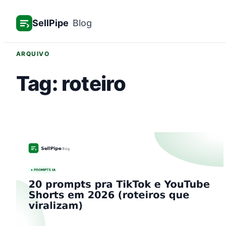
Pular
SellPipe
Blog
para
o
conteúdo
ARQUIVO
Tag:
roteiro