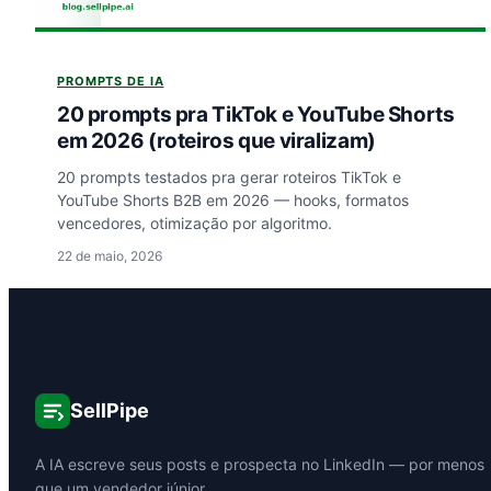
PROMPTS DE IA
20 prompts pra TikTok e YouTube Shorts
em 2026 (roteiros que viralizam)
20 prompts testados pra gerar roteiros TikTok e
YouTube Shorts B2B em 2026 — hooks, formatos
vencedores, otimização por algoritmo.
22 de maio, 2026
SellPipe
A IA escreve seus posts e prospecta no LinkedIn — por menos
que um vendedor júnior.